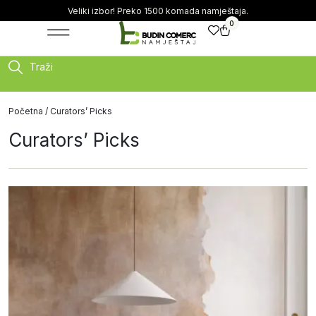
Veliki izbor! Preko 1500 komada namještaja.
0
Traži
Početna
/ Curators’ Picks
Curators’ Picks