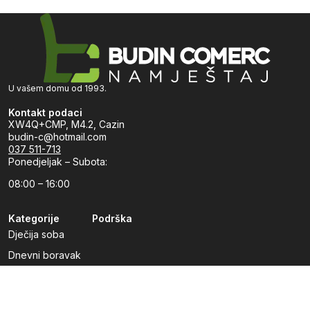
U vašem domu od 1993.
Kontakt podaci
XW4Q+CMP, M4.2, Cazin
budin-c@hotmail.com
037 511-713
Ponedjeljak – Subota:
08:00 – 16:00
Kategorije
Podrška
Dječija soba
Dnevni boravak
Kuhinje po mjeri
Predsoblja