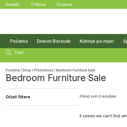
Kontakt
O Nama
Dostava
Početna
Dnevni Boravak
Kuhinje po mjeri
S
Traži
Početna
/
Shop
/
Promotions
/ Bedroom Furniture Sale
Bedroom Furniture Sale
Prikaz svih 0 rezultata
Očisti filtere
It seems we can’t find wh