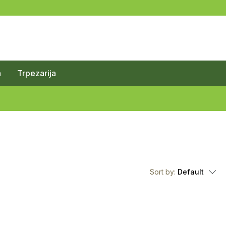
a
Trpezarija
Sort by:
Default