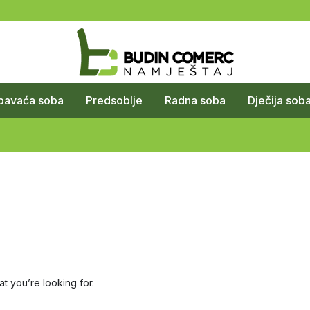
pavaća soba
Predsoblje
Radna soba
Dječija sob
at you’re looking for.