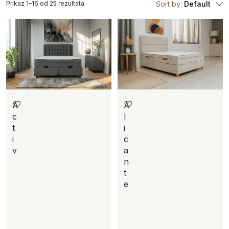
Prikaz 1–16 od 25 rezultata
Sort by:
Default
A
A
l
c
i
t
c
i
a
v
n
t
e