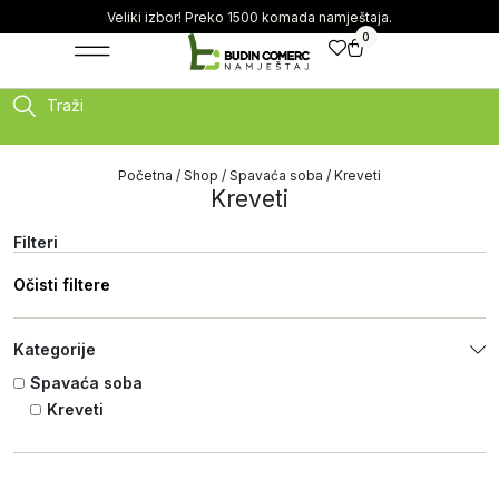
Veliki izbor! Preko 1500 komada namještaja.
0
Traži
Početna
/
Shop
/
Spavaća soba
/ Kreveti
Kreveti
Filteri
Očisti filtere
Kategorije
Spavaća soba
Kreveti