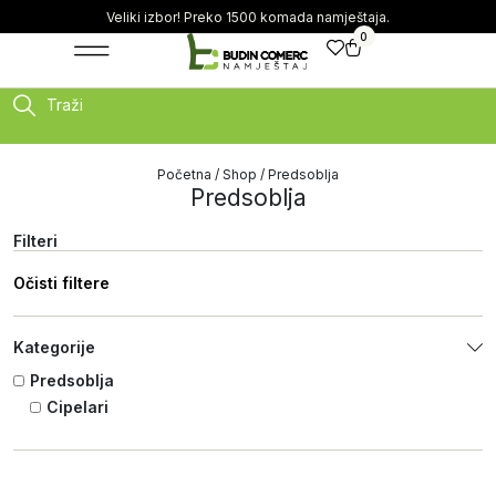
Veliki izbor! Preko 1500 komada namještaja.
0
Traži
Početna
/
Shop
/ Predsoblja
Predsoblja
Filteri
Očisti filtere
Kategorije
Predsoblja
Cipelari