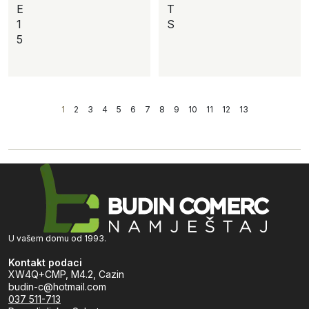
E
T
1
S
5
1
2
3
4
5
6
7
8
9
10
11
12
13
U vašem domu od 1993.
Kontakt podaci
XW4Q+CMP, M4.2, Cazin
budin-c@hotmail.com
037 511-713