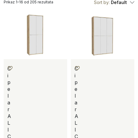
Prikaz 1–16 od 205 rezultata
Sort by:
Default
C
C
i
i
p
p
e
e
l
l
a
a
r
r
A
A
L
L
I
I
C
C