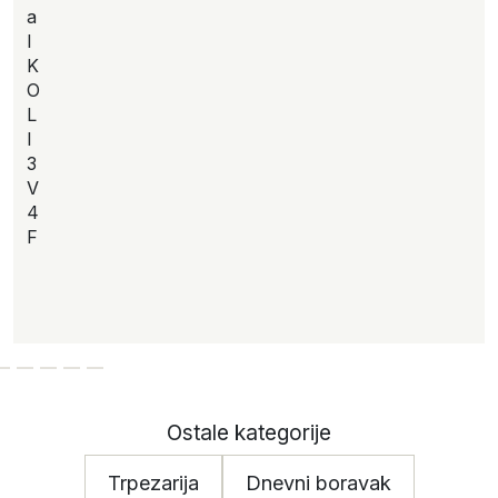
a
I
K
O
L
I
3
V
4
F
Ostale kategorije
Trpezarija
Dnevni boravak