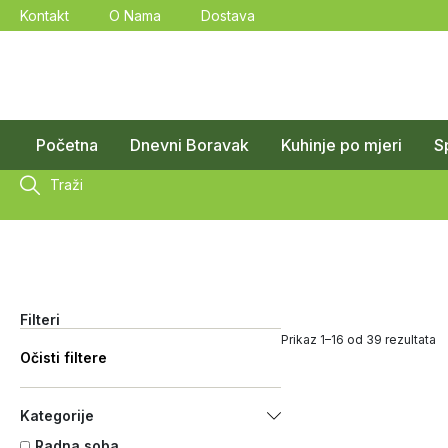
Kontakt
O Nama
Dostava
Početna
Dnevni Boravak
Kuhinje po mjeri
S
Traži
Filteri
Prikaz 1–16 od 39 rezultata
Očisti filtere
Kategorije
Radna soba