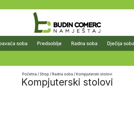
pavaća soba
Predsoblje
Radna soba
Dječija sob
Početna
/
Shop
/
Radna soba
/ Kompjuterski stolovi
Kompjuterski stolovi