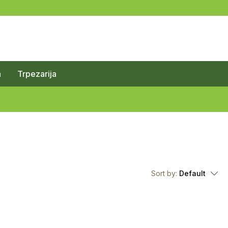
a
Trpezarija
Sort by:
Default