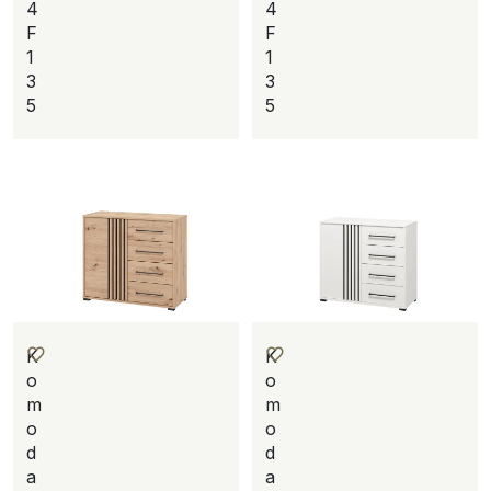
4
4
F
F
1
1
3
3
5
5
K
K
o
o
m
m
o
o
d
d
a
a