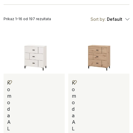
Prikaz 1–16 od 197 rezultata
Sort by:
Default
K
K
o
o
m
m
o
o
d
d
a
a
A
A
L
L