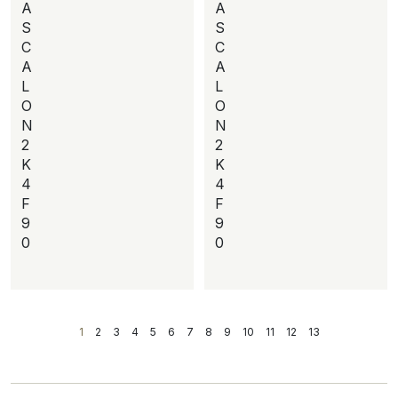
A
A
S
S
C
C
A
A
L
L
O
O
N
N
2
2
K
K
4
4
F
F
9
9
0
0
1
2
3
4
5
6
7
8
9
10
11
12
13