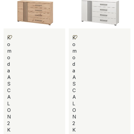
K
K
o
o
m
m
o
o
d
d
a
a
A
A
S
S
C
C
A
A
L
L
O
O
N
N
2
2
K
K