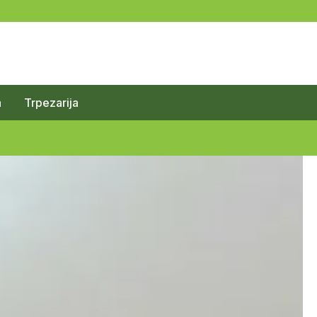
a
Trpezarija