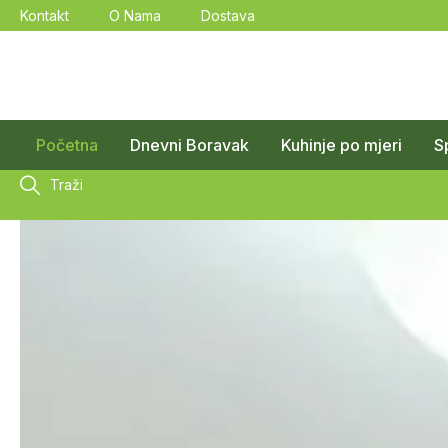
Kontakt
O Nama
Dostava
Početna
Dnevni Boravak
Kuhinje po mjeri
S
Traži