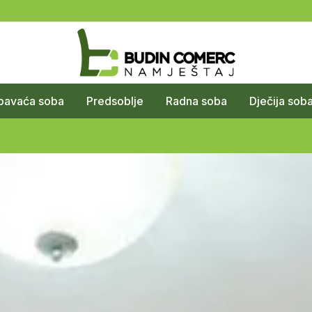
pavaća soba
Predsoblje
Radna soba
Dječija sob