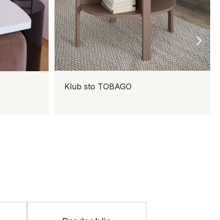
olica VANDEA
Komoda ALTA 3V2F
83 4K2F2V