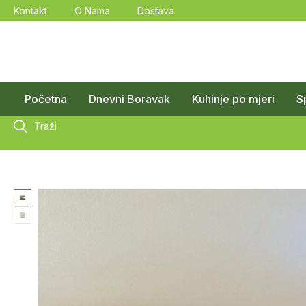
Kontakt
O Nama
Dostava
Početna
Dnevni Boravak
Kuhinje po mjeri
S
Traži