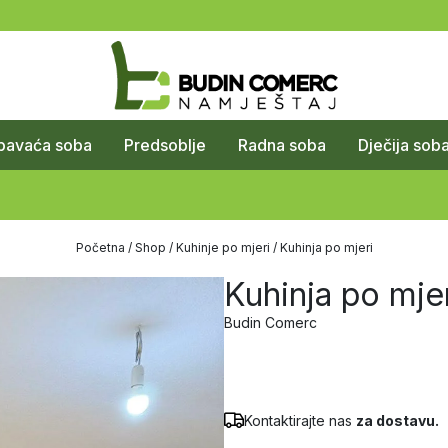
pavaća soba
Predsoblje
Radna soba
Dječija sob
Početna
/
Shop
/
Kuhinje po mjeri
/ Kuhinja po mjeri
Kuhinja po mje
Budin Comerc
Kontaktirajte nas
za dostavu.