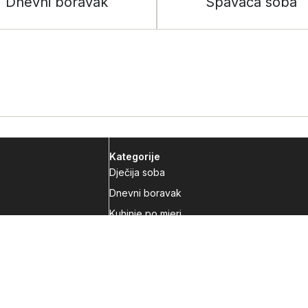
Dnevni boravak
Spavaća soba
Kategorije
Dječija soba
Dnevni boravak
Kuhinje po mjeri
Predsoblja
Radna soba
Spavaća soba