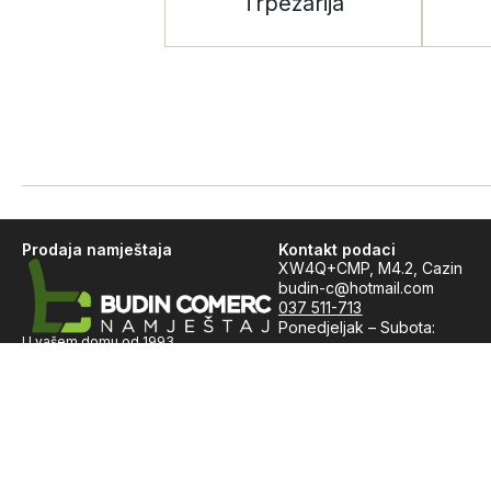
Trpezarija
Prodaja namještaja
Kontakt podaci
XW4Q+CMP, M4.2, Cazin
budin-c@hotmail.com
037 511-713
Ponedjeljak – Subota:
U vašem domu od 1993.
08:00 – 16:00