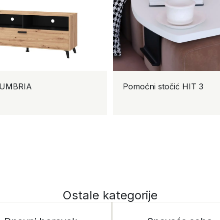
Komoda VIENNE 4F
TV p
TV 1
Ostale kategorije