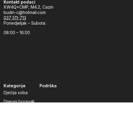
Kontakt podaci
XW4Q+CMP, M4.2, Cazin
budin-c@hotmail.com
037 511-713
Ponedjeljak – Subota:
08:00 – 16:00
Kategorije
Podrška
Dječija soba
Dnevni boravak
Kuhinje po mjeri
Predsoblja
Radna soba