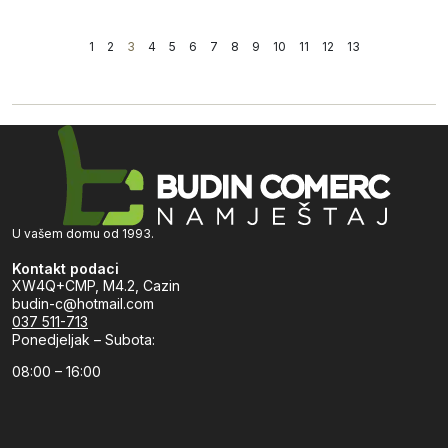
1
2
3
4
5
6
7
8
9
10
11
12
13
U vašem domu od 1993.
Kontakt podaci
XW4Q+CMP, M4.2, Cazin
budin-c@hotmail.com
037 511-713
Ponedjeljak – Subota:
08:00 – 16:00