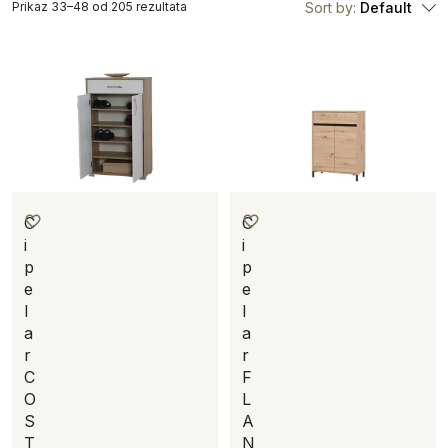
Prikaz 33–48 od 205 rezultata
Sort by:
Default
C
C
i
i
p
p
e
e
l
l
a
a
r
r
C
F
O
L
S
A
T
N