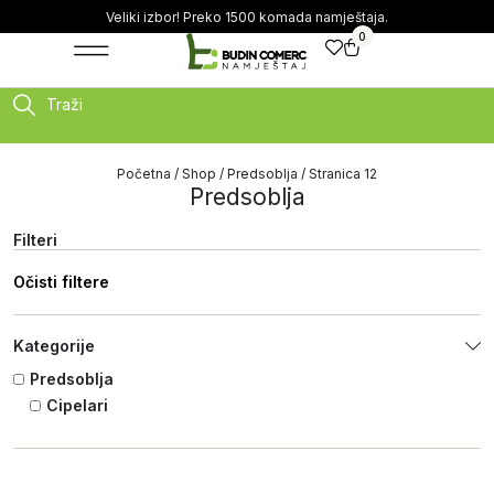
Veliki izbor! Preko 1500 komada namještaja.
0
Traži
Početna
/
Shop
/
Predsoblja
/ Stranica 12
Predsoblja
Filteri
Očisti filtere
Kategorije
Predsoblja
Cipelari