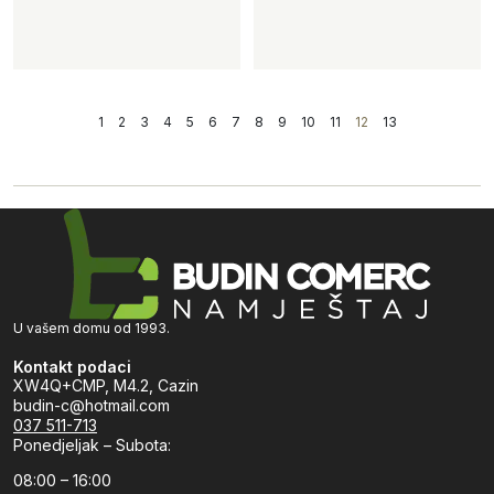
1
2
3
4
5
6
7
8
9
10
11
12
13
U vašem domu od 1993.
Kontakt podaci
XW4Q+CMP, M4.2, Cazin
budin-c@hotmail.com
037 511-713
Ponedjeljak – Subota:
08:00 – 16:00