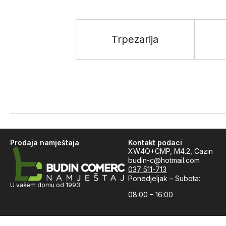
Trpezarija
Prodaja namještaja
Kontakt podaci
XW4Q+CMP, M4.2, Cazin
budin-c@hotmail.com
037 511-713
Ponedjeljak – Subota:
U vašem domu od 1993.
08:00 – 16:00