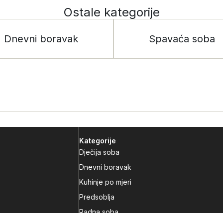
Ostale kategorije
Dnevni boravak
Spavaća soba
Kategorije
Dječija soba
Dnevni boravak
Kuhinje po mjeri
Predsoblja
Radna soba