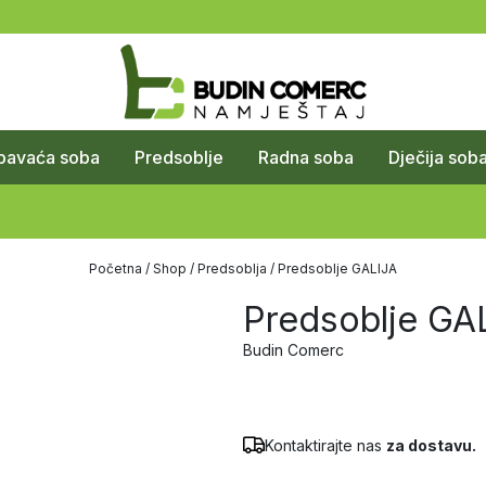
pavaća soba
Predsoblje
Radna soba
Dječija sob
Početna
/
Shop
/
Predsoblja
/ Predsoblje GALIJA
Predsoblje GA
Budin Comerc
Kontaktirajte nas
za dostavu.