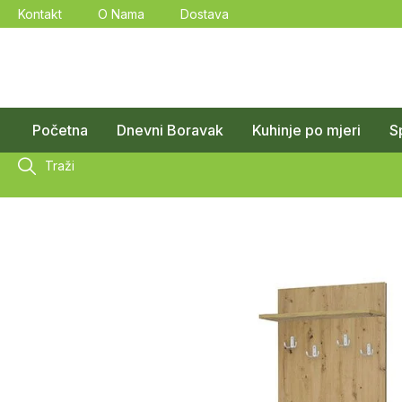
Kontakt
O Nama
Dostava
Početna
Dnevni Boravak
Kuhinje po mjeri
S
Traži