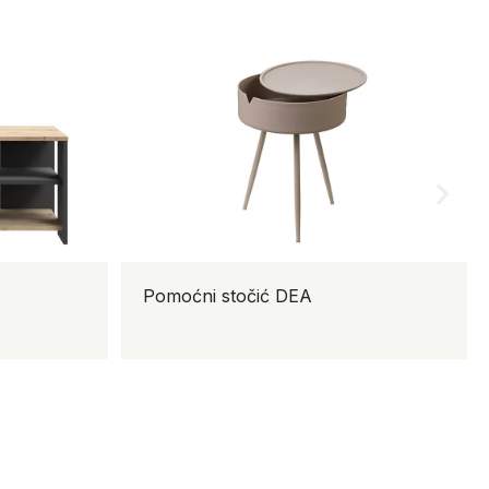
Pomoćni stočić DEA
K