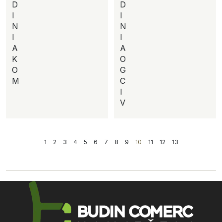
D
D
I
I
N
N
I
I
A
A
K
O
O
G
M
C
I
V
1
2
3
4
5
6
7
8
9
10
11
12
13