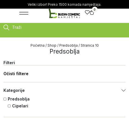
Veliki izbor! Preko 1500 komada namještaja.
0
Traži
Početna
/
Shop
/
Predsoblja
/ Stranica 10
Predsoblja
Filteri
Očisti filtere
Kategorije
Predsoblja
Cipelari