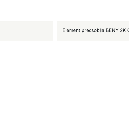
Element predsoblja BENY 2K