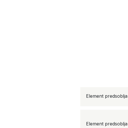
Element predsoblj
Element predsobl