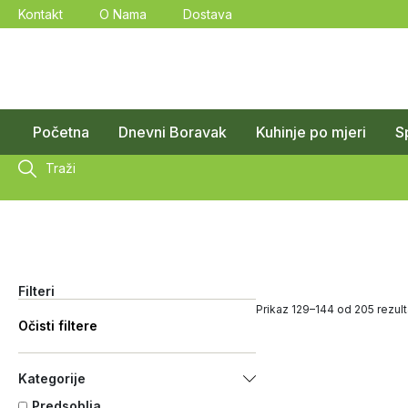
Kontakt
O Nama
Dostava
Početna
Dnevni Boravak
Kuhinje po mjeri
S
Traži
Filteri
Prikaz 129–144 od 205 rezult
Očisti filtere
Kategorije
Predsoblja