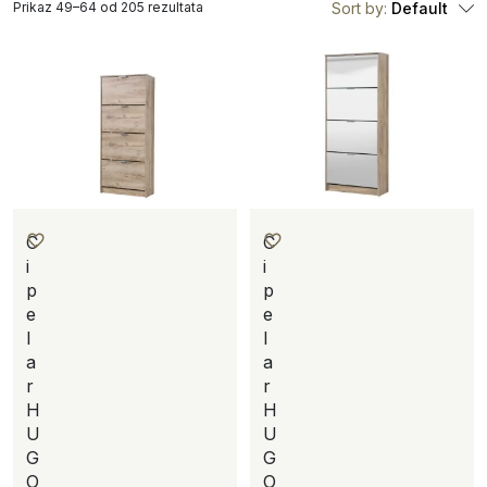
Prikaz 49–64 od 205 rezultata
Sort by:
Default
C
C
i
i
p
p
e
e
l
l
a
a
r
r
H
H
U
U
G
G
O
O