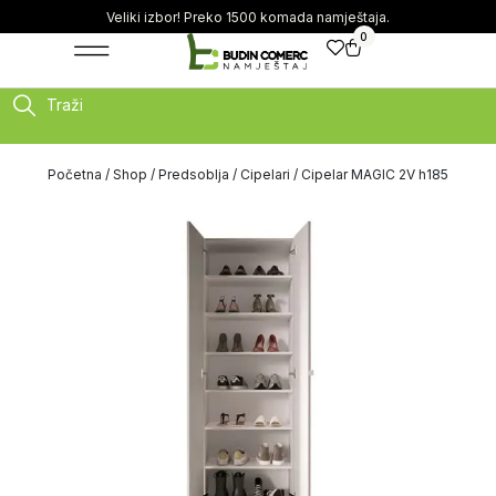
Veliki izbor! Preko 1500 komada namještaja.
0
Traži
Početna
/
Shop
/
Predsoblja
/
Cipelari
/ Cipelar MAGIC 2V h185