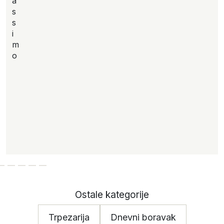
a
s
s
i
m
o
Ostale kategorije
Trpezarija
Dnevni boravak