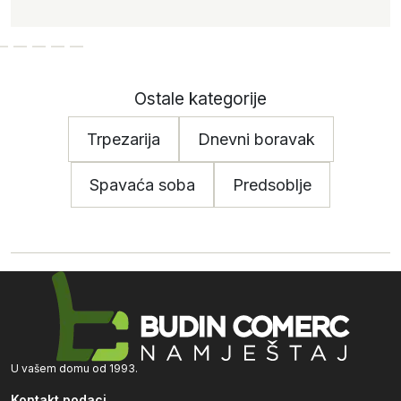
Ostale kategorije
Trpezarija
Dnevni boravak
Spavaća soba
Predsoblje
U vašem domu od 1993.
Kontakt podaci