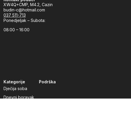
XW4Q+CMP, M4.2, Cazin
budin-c@hotmail.com
037 511-713
Ponedjeljak – Subota:
08:00 – 16:00
Kategorije
Podrška
Dječija soba
Dnevni boravak
Kuhinje po mjeri
Predsoblja
Radna soba