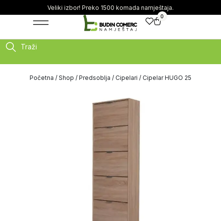
Veliki izbor! Preko 1500 komada namještaja.
0
Traži
Početna
/
Shop
/
Predsoblja
/
Cipelari
/ Cipelar HUGO 25