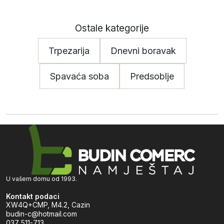
Ostale kategorije
Trpezarija
Dnevni boravak
Spavaća soba
Predsoblje
U vašem domu od 1993.
Kontakt podaci
XW4Q+CMP, M4.2, Cazin
budin-c@hotmail.com
037 511-713