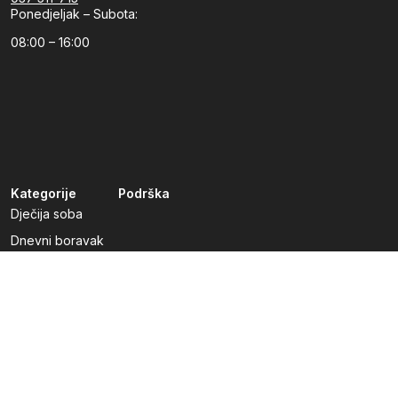
Ponedjeljak – Subota:
08:00 – 16:00
Kategorije
Podrška
Dječija soba
Dnevni boravak
Kuhinje po mjeri
Predsoblja
Radna soba
Spavaća soba