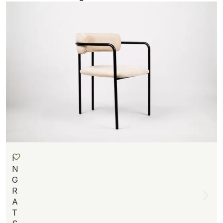
I
N
G
R
A
T