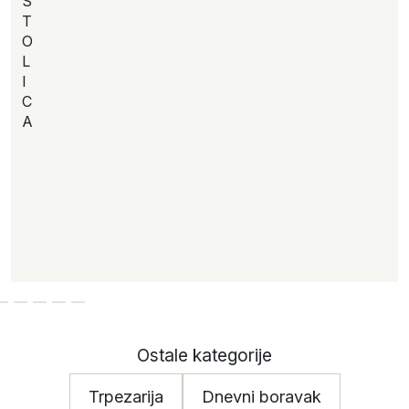
S
T
O
L
I
C
A
Ostale kategorije
Trpezarija
Dnevni boravak