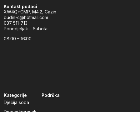
Kontakt podaci
XW4Q+CMP, M4.2, Cazin
budin-c@hotmail.com
037 511-713
Ponedjeljak – Subota:
08:00 – 16:00
Kategorije
Podrška
Dječija soba
Dnevni boravak
Kuhinje po mjeri
Predsoblja
Radna soba