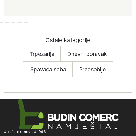
Ostale kategorije
Trpezarija
Dnevni boravak
Spavaća soba
Predsoblje
U vašem domu od 1993.