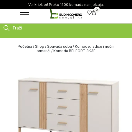
Veliki izbor! Preko 1500 komada namještaja.
0
Traži
Početna
/
Shop
/
Spavaća soba
/
Komode, ladice i noćni
ormarići
/ Komoda BELFORT 3K3F