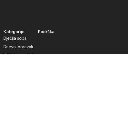
Kategorije
Podrška
Dječija soba
Dnevni boravak
Kuhinje po mjeri
Predsoblja
Radna soba
Spavaća soba