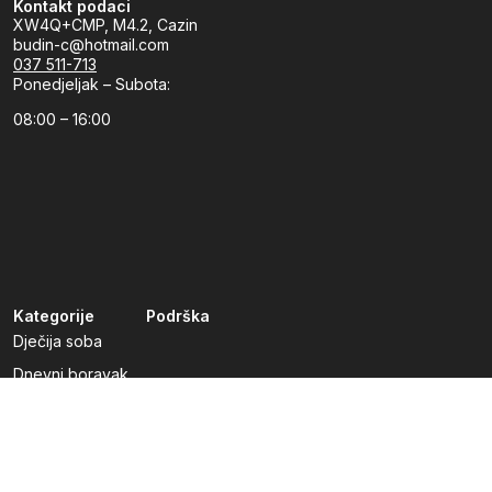
Kontakt podaci
XW4Q+CMP, M4.2, Cazin
budin-c@hotmail.com
037 511-713
Ponedjeljak – Subota:
08:00 – 16:00
Kategorije
Podrška
Dječija soba
Dnevni boravak
Kuhinje po mjeri
Predsoblja
Radna soba