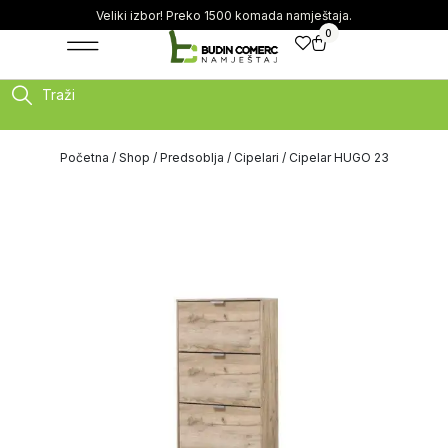
Veliki izbor! Preko 1500 komada namještaja.
0
Traži
Početna
/
Shop
/
Predsoblja
/
Cipelari
/ Cipelar HUGO 23