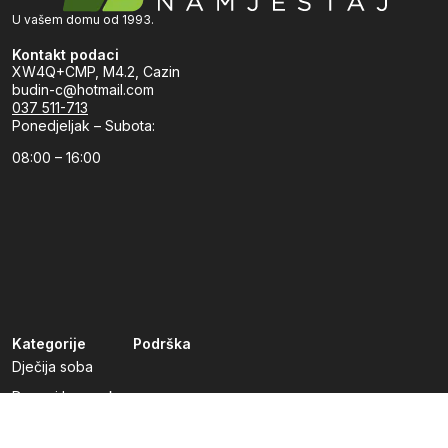
U vašem domu od 1993.
Kontakt podaci
XW4Q+CMP, M4.2, Cazin
budin-c@hotmail.com
037 511-713
Ponedjeljak – Subota:
08:00 – 16:00
Kategorije
Podrška
Dječija soba
Dnevni boravak
Kuhinje po mjeri