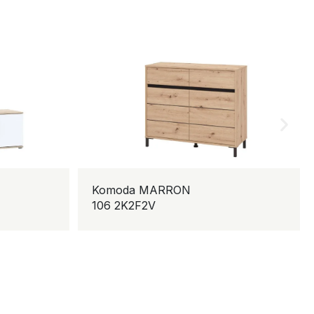
A
Komoda MARRON
106 2K2F2V