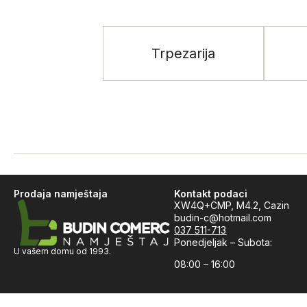
Trpezarija
Prodaja namještaja
Kontakt podaci
XW4Q+CMP, M4.2, Cazin
budin-c@hotmail.com
037 511-713
Ponedjeljak – Subota:
U vašem domu od 1993.
08:00 – 16:00