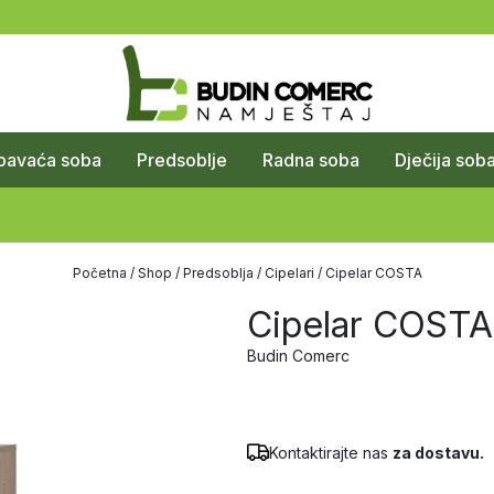
pavaća soba
Predsoblje
Radna soba
Dječija sob
Početna
/
Shop
/
Predsoblja
/
Cipelari
/ Cipelar COSTA
Cipelar COSTA
Budin Comerc
Kontaktirajte nas
za dostavu.