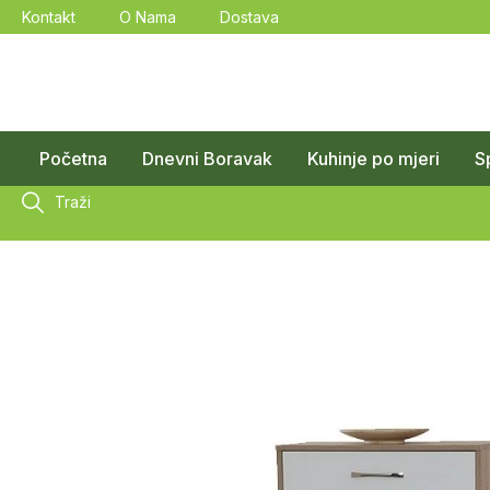
Kontakt
O Nama
Dostava
Početna
Dnevni Boravak
Kuhinje po mjeri
S
Traži