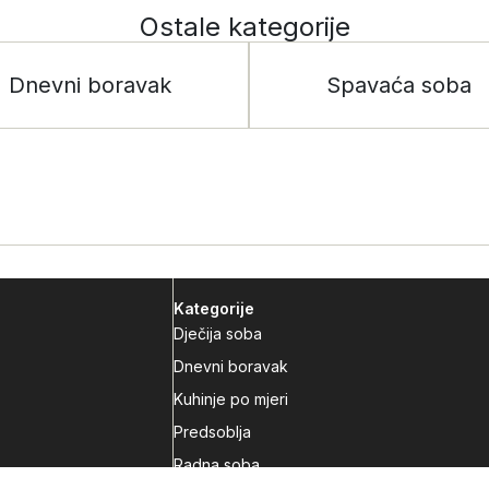
Ostale kategorije
Dnevni boravak
Spavaća soba
Kategorije
Dječija soba
Dnevni boravak
Kuhinje po mjeri
Predsoblja
Radna soba