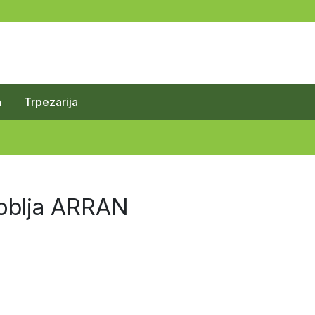
a
Trpezarija
oblja ARRAN