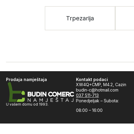
Trpezarija
Prodaja namještaja
Kontakt podaci
XW4Q+CMP, M4.2, Cazin
budin-c@hotmail.com
037 511-713
Ponedjeljak – Subota:
U vašem domu od 1993.
08:00 – 16:00