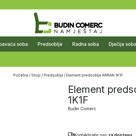
pavaća soba
Predsoblje
Radna soba
Dječija sob
Početna
/
Shop
/
Predsoblja
/ Element predsoblja ARRAN 1K1F
Element preds
1K1F
Budin Comerc
Kontaktirajte nas
za dostavu.