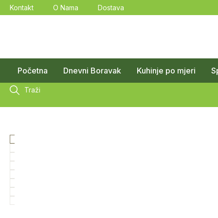
Kontakt
O Nama
Dostava
Početna
Dnevni Boravak
Kuhinje po mjeri
S
Traži