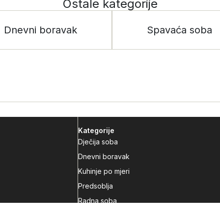
Ostale kategorije
Dnevni boravak
Spavaća soba
Kategorije
Dječija soba
Dnevni boravak
Kuhinje po mjeri
Predsoblja
Radna soba
Spavaća soba