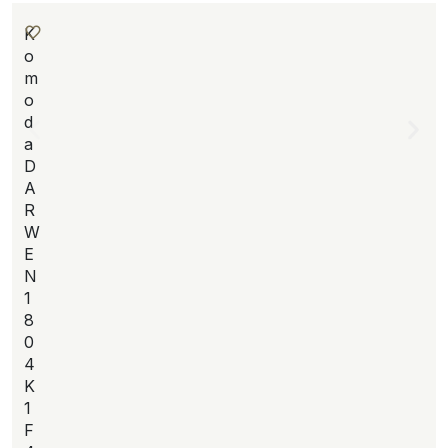
K
o
m
o
d
a
D
A
R
W
E
N
1
8
0
4
K
1
F