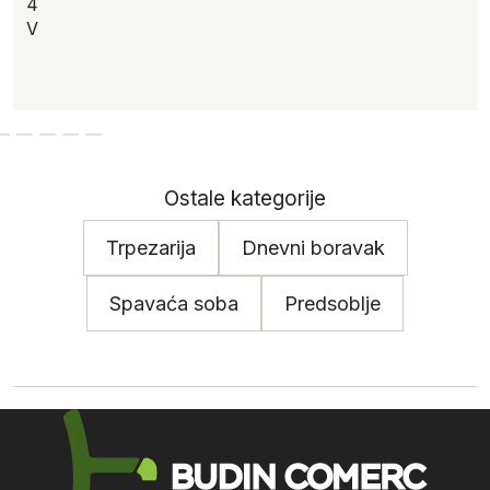
4
V
Ostale kategorije
Trpezarija
Dnevni boravak
Spavaća soba
Predsoblje