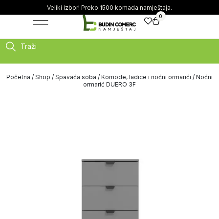
Veliki izbor! Preko 1500 komada namještaja.
0
Traži
Početna
/
Shop
/
Spavaća soba
/
Komode, ladice i noćni ormarići
/ Noćni
ormarić DUERO 3F