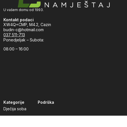
U vašem domu od 1993.
Kontakt podaci
XW4Q+CMP, M4.2, Cazin
budin-c@hotmail.com
037 511-713
Ponedjeljak – Subota:
08:00 – 16:00
Kategorije
Podrška
Dječija soba
Dnevni boravak
Kuhinje po mjeri