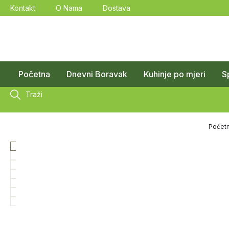
Kontakt
O Nama
Dostava
Početna
Dnevni Boravak
Kuhinje po mjeri
S
Traži
Počet