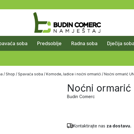
pavaća soba
Predsoblje
Radna soba
Dječija sob
na
/
Shop
/
Spavaća soba
/
Komode, ladice i noćni ormarići
/ Noćni ormarić U
Noćni ormarić
Budin Comerc
Kontaktirajte nas
za dostavu.