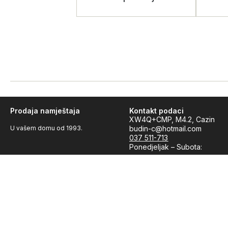
Prodaja namještaja
Kontakt podaci
XW4Q+CMP, M4.2, Cazin
U vašem domu od 1993.
budin-c@hotmail.com
037 511-713
Ponedjeljak – Subota:
08:00 – 16:00