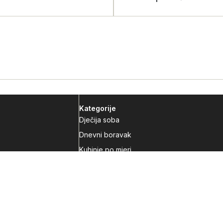
Kategorije
Dječija soba
Dnevni boravak
Kuhinje po mjeri
Predsoblja
Radna soba
Spavaća soba