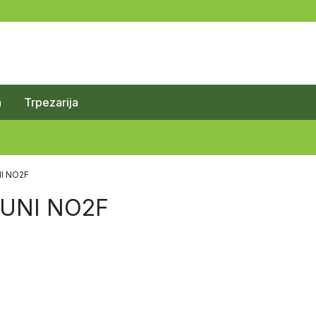
a
Trpezarija
NI NO2F
 UNI NO2F