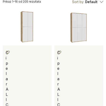
Prikaz 1–16 od 205 rezultata
Sort by:
Default
C
C
i
i
p
p
e
e
l
l
a
a
r
r
A
A
L
L
I
I
C
C