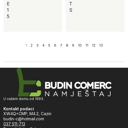
E
T
1
S
5
1
2
3
4
5
6
7
8
9
10
11
12
13
U vašem domu od 1993.
Kontakt podaci
XW4Q+CMP, M4.2, Cazin
budin-c@hotmail.com
037 511-713