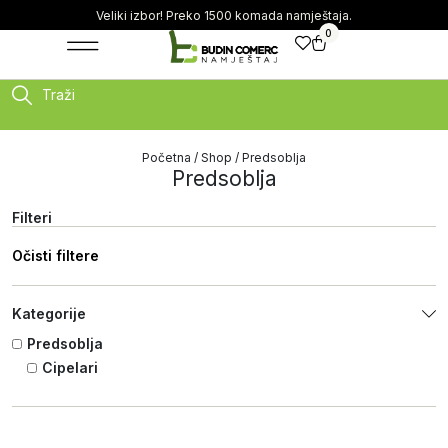
Veliki izbor! Preko 1500 komada namještaja.
0
Traži
Početna
/
Shop
/ Predsoblja
Predsoblja
Filteri
Očisti filtere
Kategorije
Predsoblja
Cipelari