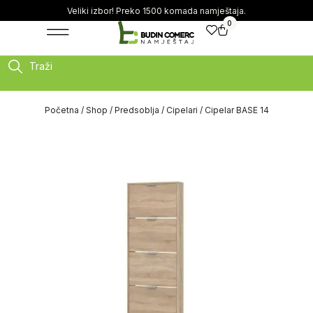
Veliki izbor! Preko 1500 komada namještaja.
0
Traži
Početna
/
Shop
/
Predsoblja
/
Cipelari
/ Cipelar BASE 14