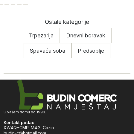
Ostale kategorije
Trpezarija
Dnevni boravak
Spavaća soba
Predsoblje
U vašem domu od 1993.
Kontakt podaci
XW4Q+CMP, M4.2, Cazin
budin-c@hotmail.com