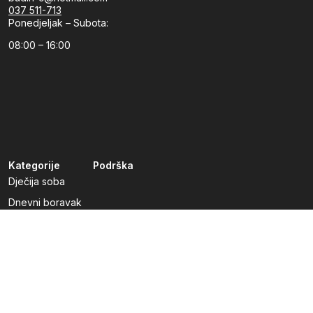
037 511-713
Ponedjeljak – Subota:
08:00 – 16:00
Kategorije
Podrška
Dječija soba
Dnevni boravak
Kuhinje po mjeri
Predsoblja
Radna soba
Spavaća soba