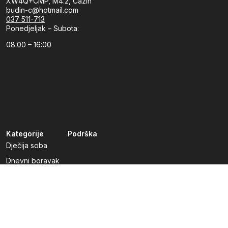
XW4Q+CMP, M4.2, Cazin
budin-c@hotmail.com
037 511-713
Ponedjeljak – Subota:
08:00 – 16:00
Kategorije
Podrška
Dječija soba
Dnevni boravak
Kuhinje po mjeri
Predsoblja
Radna soba
Spavaća soba