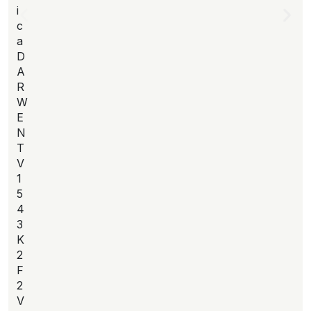
i
c
a
D
A
R
W
E
N
T
V
1
5
4
3
K
2
F
2
V