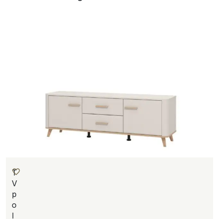
T
V
p
o
l