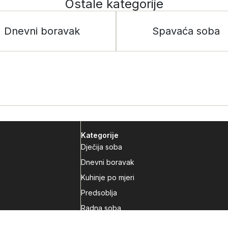
Ostale kategorije
Dnevni boravak
Spavaća soba
Kategorije
Dječija soba
Dnevni boravak
Kuhinje po mjeri
Predsoblja
Radna soba
Spavaća soba