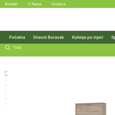
Kontakt
O Nama
Dostava
Početna
Dnevni Boravak
Kuhinje po mjeri
S
Traži