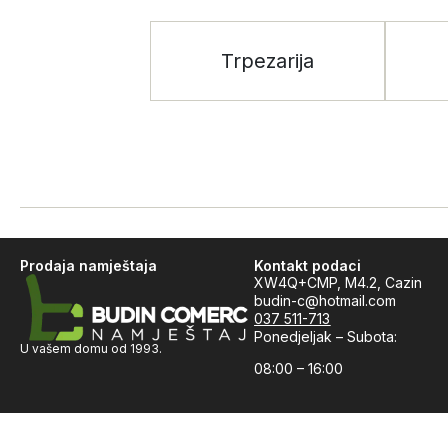
Trpezarija
Prodaja namještaja
Kontakt podaci
XW4Q+CMP, M4.2, Cazin
budin-c@hotmail.com
037 511-713
Ponedjeljak – Subota:
U vašem domu od 1993.
08:00 – 16:00