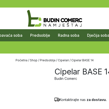
pavaća soba
Predsoblje
Radna soba
Dječija sob
Početna
/
Shop
/
Predsoblja
/
Cipelari
/ Cipelar BASE 14
Cipelar BASE 1
Budin Comerc
Kontaktirajte nas
za dostavu.