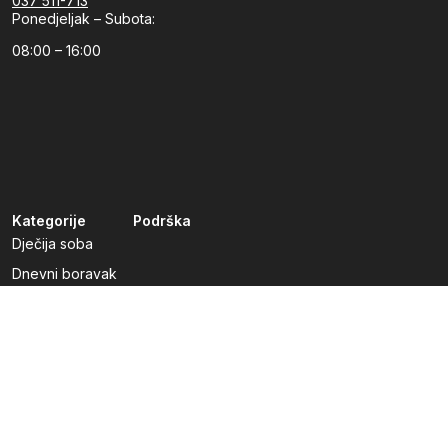
037 511-713
Ponedjeljak – Subota:
08:00 – 16:00
Kategorije
Podrška
Dječija soba
Dnevni boravak
Kuhinje po mjeri
Predsoblja
Radna soba
Spavaća soba