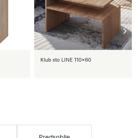
Klub sto LINE 110×60
K
Predsoblje