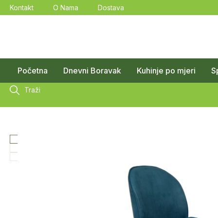
Kontakt
O Nama
Dostava
Početna
Dnevni Boravak
Kuhinje po mjeri
S
Traži