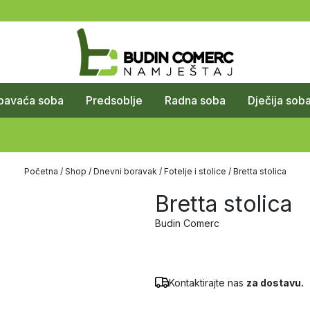
pavaća soba
Predsoblje
Radna soba
Dječija sob
Početna
/
Shop
/
Dnevni boravak
/
Fotelje i stolice
/ Bretta stolica
Bretta stolica
Budin Comerc
Kontaktirajte nas
za dostavu.