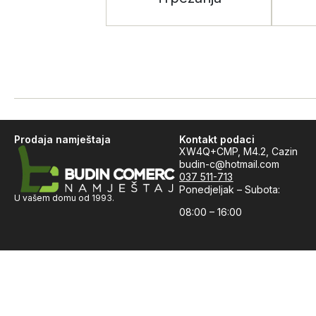
Prodaja namještaja
Kontakt podaci
XW4Q+CMP, M4.2, Cazin
budin-c@hotmail.com
037 511-713
Ponedjeljak – Subota:
U vašem domu od 1993.
08:00 – 16:00