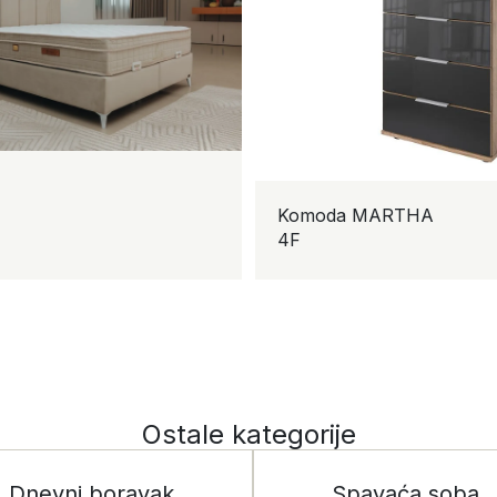
Komoda MARTHA
4F
Ostale kategorije
Dnevni boravak
Spavaća soba