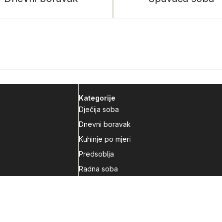
Kategorije
Dječija soba
Dnevni boravak
Kuhinje po mjeri
Predsoblja
Radna soba
Spavaća soba