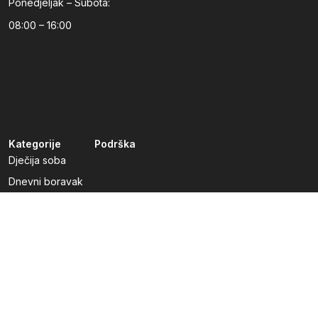
Ponedjeljak – Subota:
08:00 – 16:00
Kategorije
Podrška
Dječija soba
Dnevni boravak
Kuhinje po mjeri
Predsoblja
Radna soba
Spavaća soba