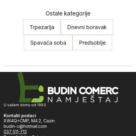
Ostale kategorije
Trpezarija
Dnevni boravak
Spavaća soba
Predsoblje
U vašem domu od 1993.
Kontakt podaci
XW4Q+CMP, M4.2, Cazin
budin-c@hotmail.com
037 511-713