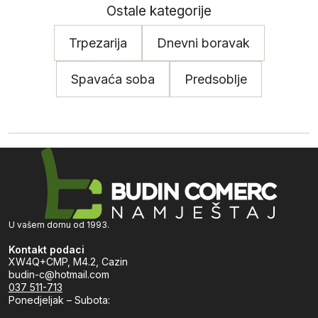
Ostale kategorije
Trpezarija
Dnevni boravak
Spavaća soba
Predsoblje
U vašem domu od 1993.
Kontakt podaci
XW4Q+CMP, M4.2, Cazin
budin-c@hotmail.com
037 511-713
Ponedjeljak – Subota: