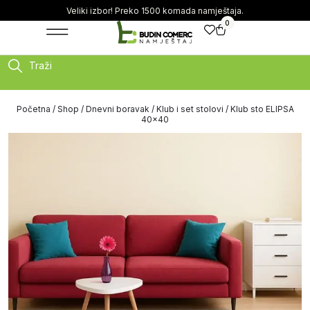
Veliki izbor! Preko 1500 komada namještaja.
0
Traži
Početna
/
Shop
/
Dnevni boravak
/
Klub i set stolovi
/ Klub sto ELIPSA
40×40