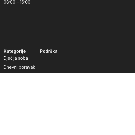
08:00 – 16:00
Kategorije
Podrška
Dječija soba
Dnevni boravak
Kuhinje po mjeri
Predsoblja
Radna soba
Spavaća soba