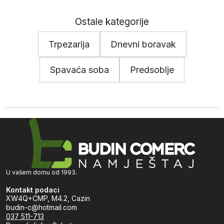
Ostale kategorije
Trpezarija
Dnevni boravak
Spavaća soba
Predsoblje
U vašem domu od 1993.
Kontakt podaci
XW4Q+CMP, M4.2, Cazin
budin-c@hotmail.com
037 511-713