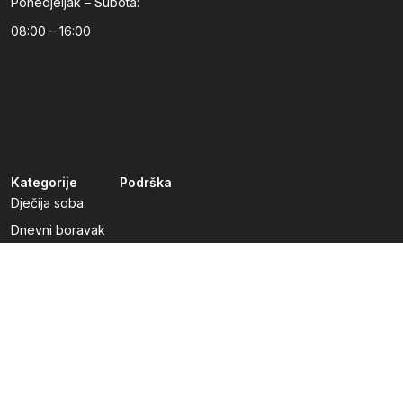
Ponedjeljak – Subota:
08:00 – 16:00
Kategorije
Podrška
Dječija soba
Dnevni boravak
Kuhinje po mjeri
Predsoblja
Radna soba
Spavaća soba