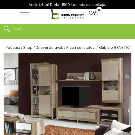
Veliki izbor! Preko 1500 komada namještaja.
0
Traži
Početna
/
Shop
/
Dnevni boravak
/
Klub i set stolovi
/ Klub sto GENETIC