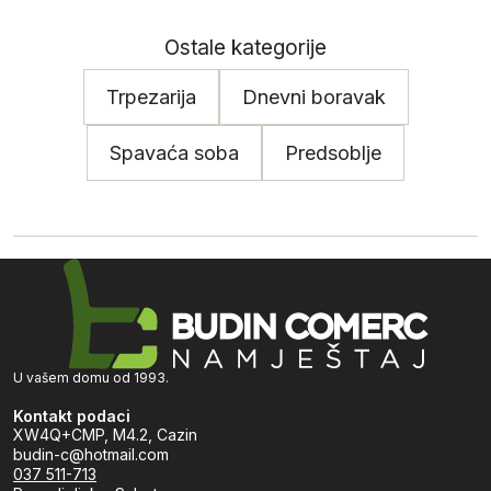
Ostale kategorije
Trpezarija
Dnevni boravak
Spavaća soba
Predsoblje
U vašem domu od 1993.
Kontakt podaci
XW4Q+CMP, M4.2, Cazin
budin-c@hotmail.com
037 511-713