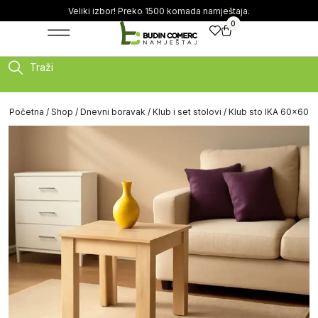
Veliki izbor! Preko 1500 komada namještaja.
0
Traži
Početna
/
Shop
/
Dnevni boravak
/
Klub i set stolovi
/ Klub sto IKA 60×60