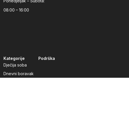
Ponedjeljak – Subota:
08:00 – 16:00
Kategorije
Podrška
Dječija soba
Dnevni boravak
Kuhinje po mjeri
Predsoblja
Radna soba
Spavaća soba