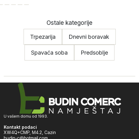
Ostale kategorije
Trpezarija
Dnevni boravak
Spavaća soba
Predsoblje
U vašem domu od 1993.
Kontakt podaci
XW4Q+CMP, M4.2, Cazin
budin-c@hotmail.com