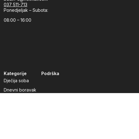
037 511-713
Ponedjeljak – Subota:
08:00 – 16:00
Kategorije
Podrška
Dječija soba
Dnevni boravak
Kuhinje po mjeri
Predsoblja
Radna soba
Spavaća soba