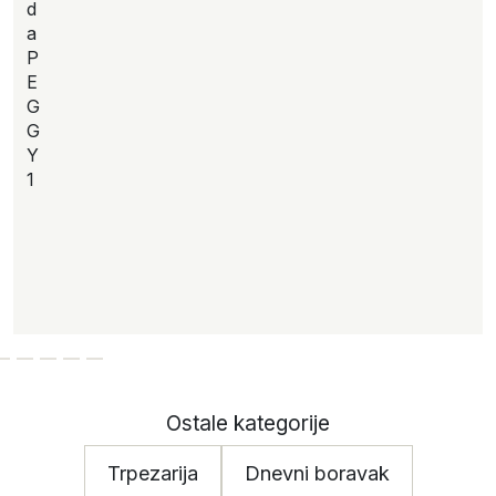
d
a
P
E
G
G
Y
1
Ostale kategorije
Trpezarija
Dnevni boravak