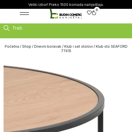
Veliki izbor! Preko 1500 komada namještaja.
0
Traži
Početna
/
Shop
/
Dnevni boravak
/
Klub i set stolovi
/ Klub sto SEAFORD
77415