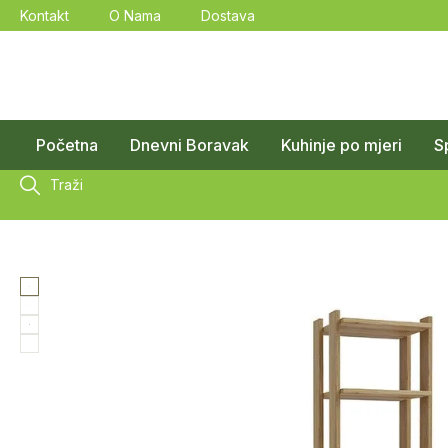
Kontakt
O Nama
Dostava
Početna
Dnevni Boravak
Kuhinje po mjeri
S
Traži