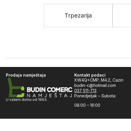
Trpezarija
Prodaja namještaja
Kontakt podaci
XW4Q+CMP, M4.2, Cazin
budin-c@hotmail.com
037 511-713
Ponedjeljak – Subota:
U vašem domu od 1993.
08:00 – 16:00