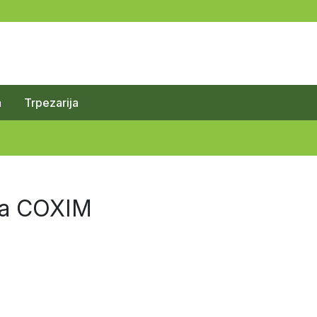
a
Trpezarija
ca COXIM