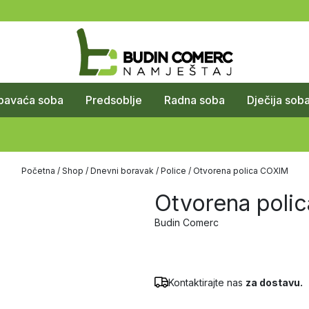
pavaća soba
Predsoblje
Radna soba
Dječija sob
Početna
/
Shop
/
Dnevni boravak
/
Police
/ Otvorena polica COXIM
Otvorena poli
Budin Comerc
Kontaktirajte nas
za dostavu.