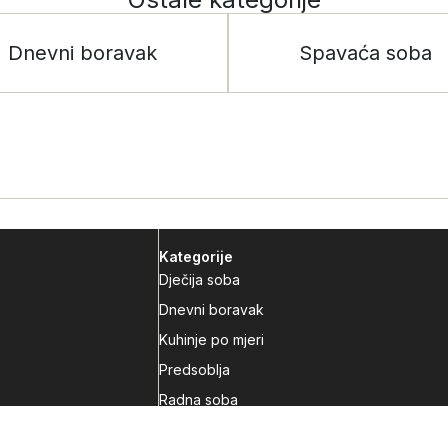
Dnevni boravak
Spavaća soba
Kategorije
Dječija soba
Dnevni boravak
Kuhinje po mjeri
Predsoblja
Radna soba
Spavaća soba