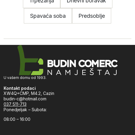
Trpezarija
Dnevni boravak
Spavaća soba
Predsoblje
U vašem domu od 1993.
Kontakt podaci
XW4Q+CMP, M4.2, Cazin
budin-c@hotmail.com
037 511-713
Ponedjeljak – Subota:
08:00 – 16:00