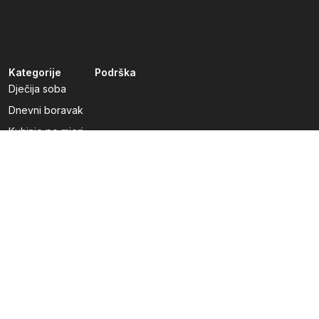
Kategorije
Podrška
Dječija soba
Dnevni boravak
Kuhinje po mjeri
Predsoblja
Radna soba
Spavaća soba