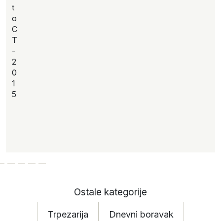
t
o
C
T
-
2
0
1
5
Ostale kategorije
Trpezarija
Dnevni boravak