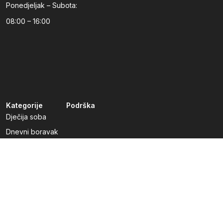
Ponedjeljak – Subota:
08:00 – 16:00
Kategorije
Podrška
Dječija soba
Dnevni boravak
Kuhinje po mjeri
Predsoblja
Radna soba
Spavaća soba