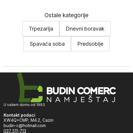
Ostale kategorije
Trpezarija
Dnevni boravak
Spavaća soba
Predsoblje
U vašem domu od 1993.
Kontakt podaci
XW4Q+CMP, M4.2, Cazin
budin-c@hotmail.com
037 511-713