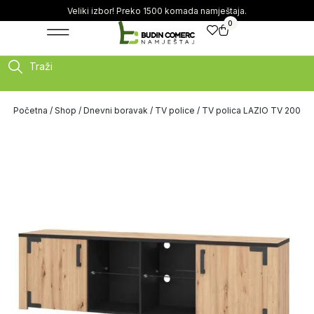
Veliki izbor! Preko 1500 komada namještaja.
0
Traži
Početna
/
Shop
/
Dnevni boravak
/
TV police
/ TV polica LAZIO TV 200