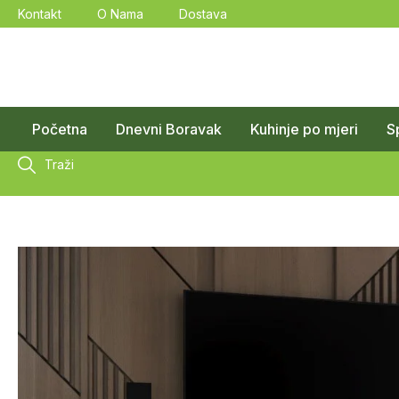
Kontakt
O Nama
Dostava
Početna
Dnevni Boravak
Kuhinje po mjeri
S
Traži