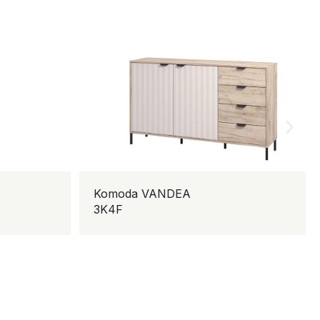
Komoda VANDEA
Radni 
3K4F
1V3F