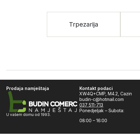
Trpezarija
Prodaja namještaja
Kontakt podaci
XW4Q+CMP, M4.2, Cazin
budin-c@hotmail.com
037 511-713
Ponedjeljak – Subota:
U vašem domu od 1993.
08:00 – 16:00