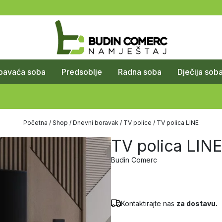
pavaća soba
Predsoblje
Radna soba
Dječija sob
Početna
/
Shop
/
Dnevni boravak
/
TV police
/ TV polica LINE
TV polica LINE
Budin Comerc
Kontaktirajte nas
za dostavu.