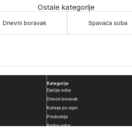
Ostale kategorije
Dnevni boravak
Spavaća soba
Kategorije
Dječija soba
Dnevni boravak
Kuhinje po mjeri
Predsoblja
Radna soba