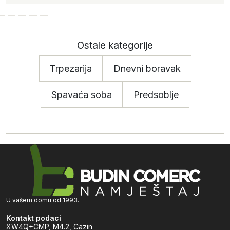
Ostale kategorije
Trpezarija
Dnevni boravak
Spavaća soba
Predsoblje
U vašem domu od 1993.
Kontakt podaci
XW4Q+CMP, M4.2, Cazin