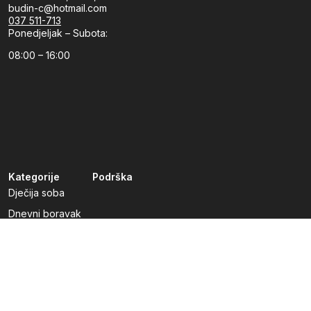
budin-c@hotmail.com
037 511-713
Ponedjeljak – Subota:
08:00 – 16:00
Kategorije
Podrška
Dječija soba
Dnevni boravak
Kuhinje po mjeri
Predsoblja
Radna soba
Spavaća soba