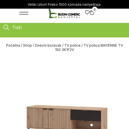
Veliki izbor! Preko 1500 komada namještaja.
0
Traži
Početna
/
Shop
/
Dnevni boravak
/
TV police
/ TV polica MAYENNE TV
150 3K1F2V