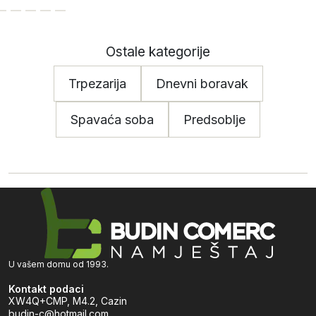
Ostale kategorije
Trpezarija
Dnevni boravak
Spavaća soba
Predsoblje
U vašem domu od 1993.
Kontakt podaci
XW4Q+CMP, M4.2, Cazin
budin-c@hotmail.com