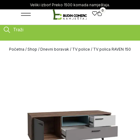
Veliki izbor! Preko 1500 komada namještaja.
0
Traži
Početna
/
Shop
/
Dnevni boravak
/
TV police
/ TV polica RAVEN 150