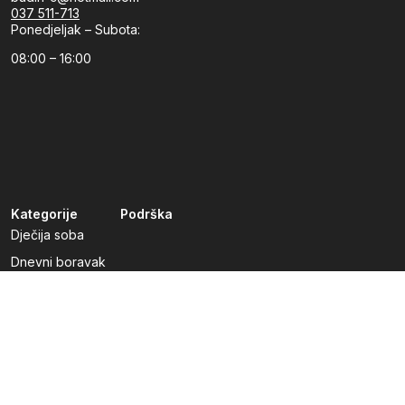
037 511-713
Ponedjeljak – Subota:
08:00 – 16:00
Kategorije
Podrška
Dječija soba
Dnevni boravak
Kuhinje po mjeri
Predsoblja
Radna soba
Spavaća soba