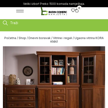
Veliki izbor! Preko 1500 komada namještaja.
0
Traži
Početna
/
Shop
/
Dnevni boravak
/
Vitrine i regali
/ Ugaona vitrina KORA
KNN1