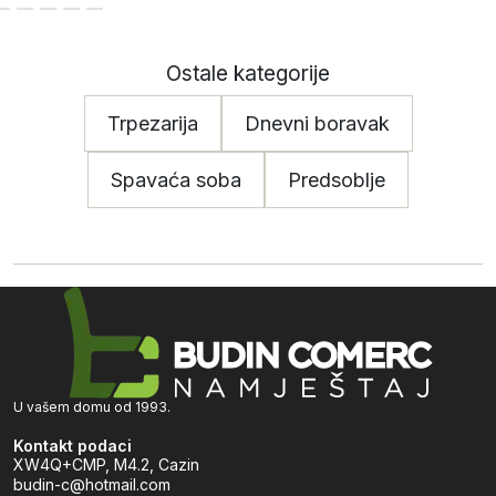
Ostale kategorije
Trpezarija
Dnevni boravak
Spavaća soba
Predsoblje
U vašem domu od 1993.
Kontakt podaci
XW4Q+CMP, M4.2, Cazin
budin-c@hotmail.com