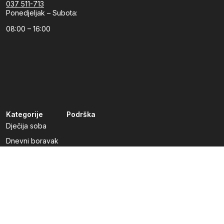
037 511-713
Ponedjeljak – Subota:
08:00 – 16:00
Kategorije
Podrška
Dječija soba
Dnevni boravak
Kuhinje po mjeri
Predsoblja
Radna soba
Spavaća soba