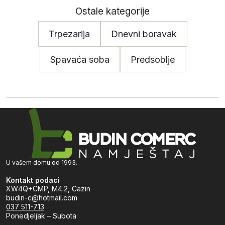
Ostale kategorije
Trpezarija
Dnevni boravak
Spavaća soba
Predsoblje
U vašem domu od 1993.
Kontakt podaci
XW4Q+CMP, M4.2, Cazin
budin-c@hotmail.com
037 511-713
Ponedjeljak – Subota: