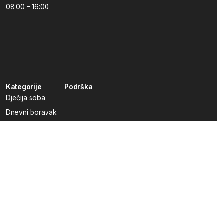
08:00 – 16:00
Kategorije
Podrška
Dječija soba
Dnevni boravak
Kuhinje po mjeri
Predsoblja
Radna soba
Spavaća soba