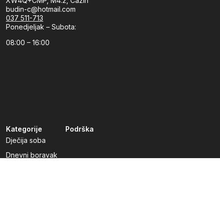
XW4Q+CMP, M4.2, Cazin
budin-c@hotmail.com
037 511-713
Ponedjeljak – Subota:
08:00 – 16:00
Kategorije
Podrška
Dječija soba
Dnevni boravak
Kuhinje po mjeri
Predsoblja
Radna soba
Spavaća soba