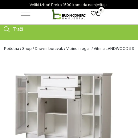
Veliki izbor! Preko 1500 komada namještaja.
0
Traži
Početna
/
Shop
/
Dnevni boravak
/
Vitrine i regali
/ Vitrina LANDWOOD 53